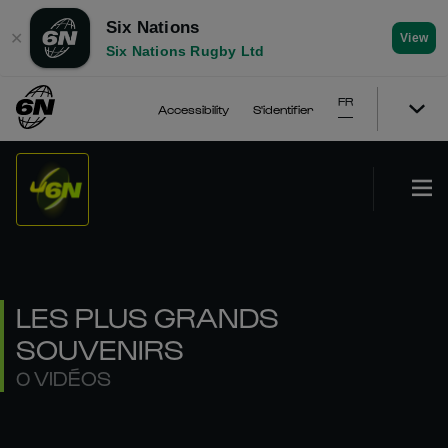
Six Nations
✕
View
Six Nations Rugby Ltd
FR
Accessibility
S'identifier
LES PLUS GRANDS
SOUVENIRS
0 VIDÉOS