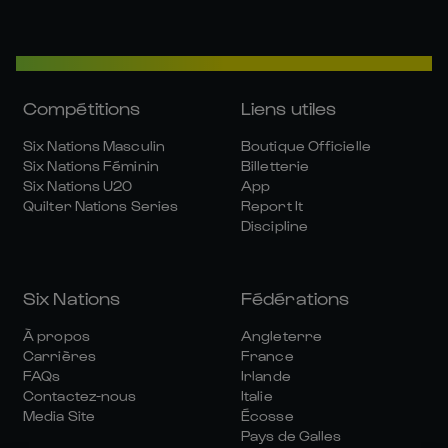
Compétitions
Liens utiles
Six Nations Masculin
Boutique Officielle
Six Nations Féminin
Billetterie
Six Nations U20
App
Quilter Nations Series
Report It
Discipline
Six Nations
Fédérations
À propos
Angleterre
Carrières
France
FAQs
Irlande
Contactez-nous
Italie
Media Site
Écosse
Pays de Galles