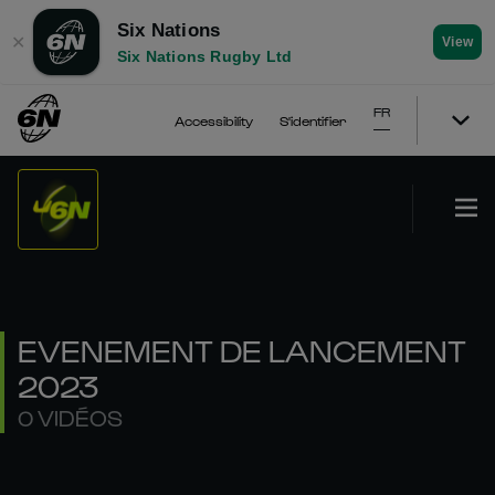
Six Nations
✕
View
Six Nations Rugby Ltd
FR
Accessibility
S'identifier
EVENEMENT DE LANCEMENT
2023
0 VIDÉOS