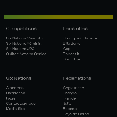
Compétitions
Liens utiles
Six Nations Masculin
Boutique Officielle
Six Nations Féminin
Billetterie
Six Nations U20
App
Quilter Nations Series
Report It
Discipline
Six Nations
Fédérations
À propos
Angleterre
Carrières
France
FAQs
Irlande
Contactez-nous
Italie
Media Site
Écosse
Pays de Galles