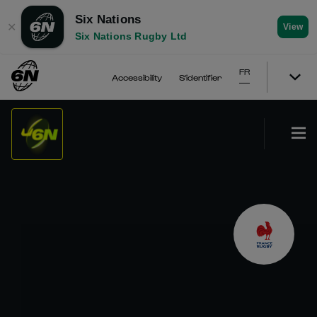
Six Nations
✕
View
Six Nations Rugby Ltd
FR
Accessibility
S'identifier