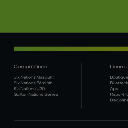
Compétitions
Liens u
Six Nations Masculin
Boutique 
Six Nations Féminin
Billetteri
Six Nations U20
App
Quilter Nations Series
Report It
Disciplin