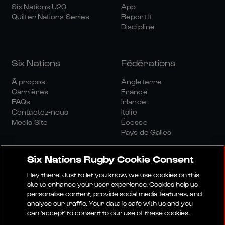
Six Nations U20
App
Quilter Nations Series
Report It
Discipline
Six Nations
Fédérations
À propos
Angleterre
Carrières
France
FAQs
Irlande
Contactez-nous
Italie
Media Site
Écosse
Pays de Galles
Six Nations Rugby Cookie Consent
Hey there! Just to let you know, we use cookies on this
site to enhance your user experience. Cookies help us
personalise content, provide social media features, and
Site Média
Conditions Générales
analyse our traffic. Your data is safe with us and you
Politique De Confidentialité
Politique De Cookies
can 'accept' to consent to our use of these cookies.
Politique Sociale Et Numérique