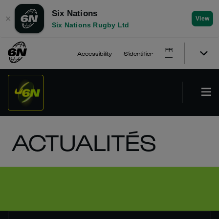
Six Nations
✕
View
Six Nations Rugby Ltd
FR
Accessibility
S'identifier
ACTUALITÉS