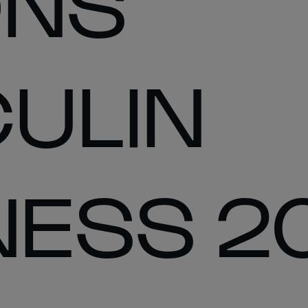
ONS
ULIN
NESS 2