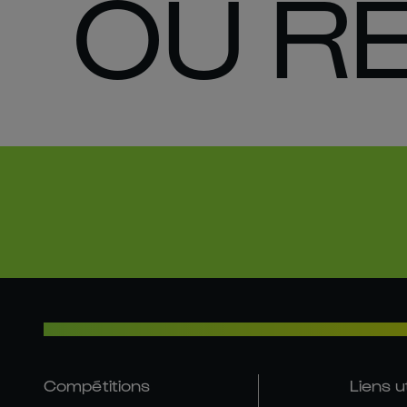
OU R
Compétitions
Liens u