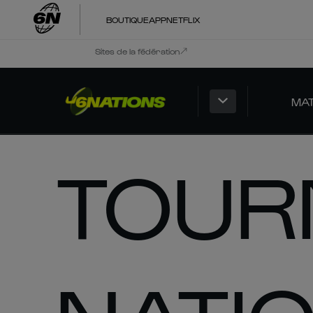
BOUTIQUE
APP
NETFLIX
Sites de la fédération
MA
TOURN