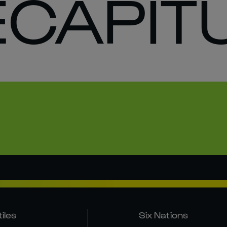
ECAPITU
tiles
Six Nations