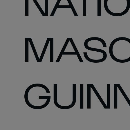
NATI
MASC
GUIN