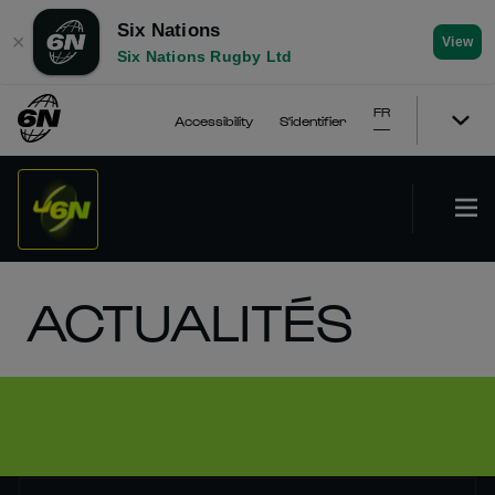
Six Nations
✕
View
Six Nations Rugby Ltd
FR
Accessibility
S'identifier
ACTUALITÉS