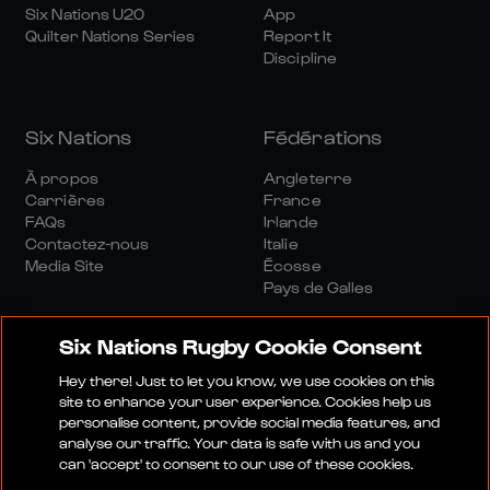
Six Nations U20
App
Quilter Nations Series
Report It
Discipline
Six Nations
Fédérations
À propos
Angleterre
Carrières
France
FAQs
Irlande
Contactez-nous
Italie
Media Site
Écosse
Pays de Galles
Six Nations Rugby Cookie Consent
Hey there! Just to let you know, we use cookies on this
site to enhance your user experience. Cookies help us
personalise content, provide social media features, and
Site Média
Conditions Générales
analyse our traffic. Your data is safe with us and you
Politique De Confidentialité
Politique De Cookies
can 'accept' to consent to our use of these cookies.
Politique Sociale Et Numérique