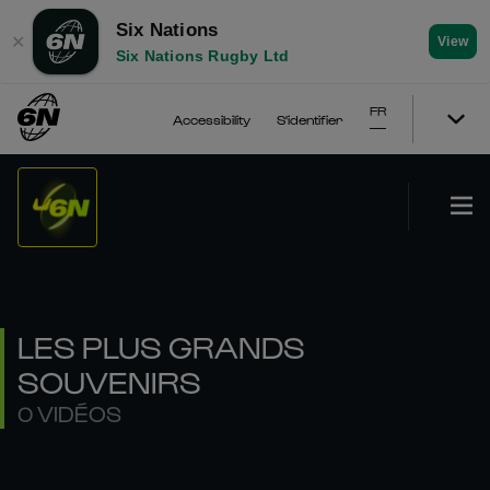
Six Nations
✕
View
Six Nations Rugby Ltd
FR
Accessibility
S'identifier
LES PLUS GRANDS
SOUVENIRS
0 VIDÉOS