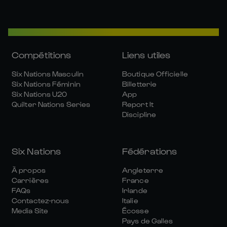
Compétitions
Liens utiles
Six Nations Masculin
Boutique Officielle
Six Nations Féminin
Billetterie
Six Nations U20
App
Quilter Nations Series
Report It
Discipline
Six Nations
Fédérations
À propos
Angleterre
Carrières
France
FAQs
Irlande
Contactez-nous
Italie
Media Site
Écosse
Pays de Galles