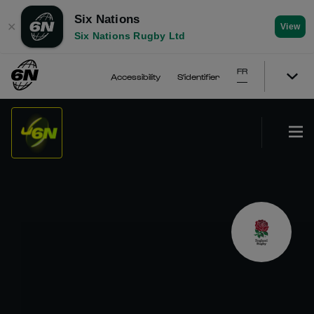
Six Nations
✕
View
Six Nations Rugby Ltd
FR
Accessibility
S'identifier