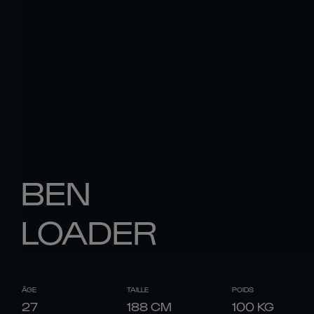
BEN
LOADER
ÂGE
TAILLE
POIDS
27
188
CM
100
KG