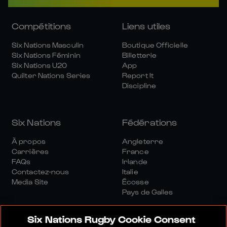
Compétitions
Liens utiles
Six Nations Masculin
Boutique Officielle
Six Nations Féminin
Billetterie
Six Nations U20
App
Quilter Nations Series
Report It
Discipline
Six Nations
Fédérations
À propos
Angleterre
Carrières
France
FAQs
Irlande
Contactez-nous
Italie
Media Site
Écosse
Pays de Galles
Six Nations Rugby Cookie Consent