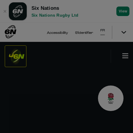
Six Nations
✕
View
Six Nations Rugby Ltd
FR
Accessibility
S'identifier