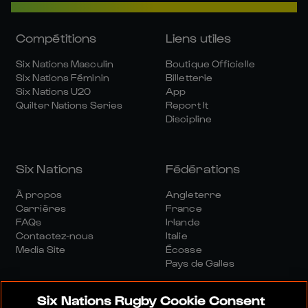
Compétitions
Liens utiles
Six Nations Masculin
Boutique Officielle
Six Nations Féminin
Billetterie
Six Nations U20
App
Quilter Nations Series
Report It
Discipline
Six Nations
Fédérations
À propos
Angleterre
Carrières
France
FAQs
Irlande
Contactez-nous
Italie
Media Site
Écosse
Pays de Galles
Six Nations Rugby Cookie Consent