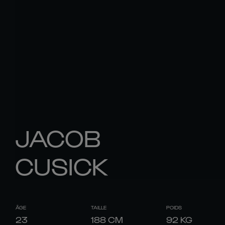
JACOB
CUSICK
ÂGE
TAILLE
POIDS
23
188
CM
92
KG