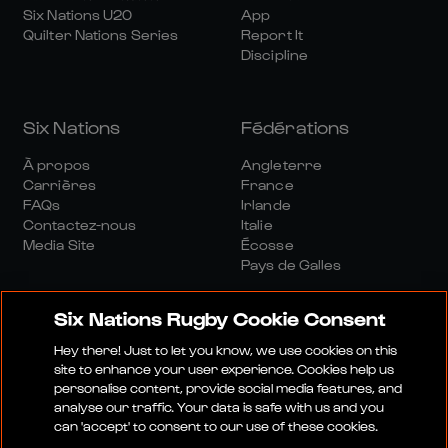
Six Nations U20
App
Quilter Nations Series
Report It
Discipline
Six Nations
Fédérations
À propos
Angleterre
Carrières
France
FAQs
Irlande
Contactez-nous
Italie
Media Site
Écosse
Pays de Galles
Six Nations Rugby Cookie Consent
Hey there! Just to let you know, we use cookies on this
site to enhance your user experience. Cookies help us
personalise content, provide social media features, and
Site Média
Conditions Générales
analyse our traffic. Your data is safe with us and you
Politique De Confidentialité
Politique De Cookies
can 'accept' to consent to our use of these cookies.
Politique Sociale Et Numérique