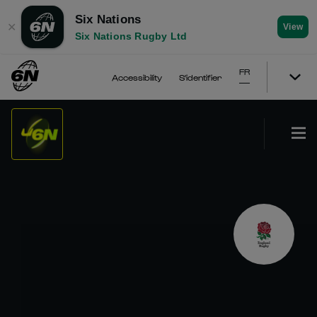
Six Nations
✕
View
Six Nations Rugby Ltd
FR
Accessibility
S'identifier