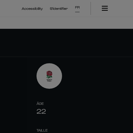
FR
Accessibility
S'identifier
ÂGE
22
TAILLE