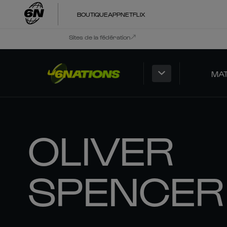
BOUTIQUE
APP
NETFLIX
Sites de la fédération
MA
OLIVER
SPENCER