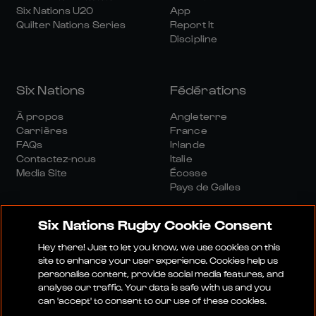
Six Nations U20
App
Quilter Nations Series
Report It
Discipline
Six Nations
Fédérations
À propos
Angleterre
Carrières
France
FAQs
Irlande
Contactez-nous
Italie
Media Site
Écosse
Pays de Galles
Six Nations Rugby Cookie Consent
Hey there! Just to let you know, we use cookies on this
site to enhance your user experience. Cookies help us
personalise content, provide social media features, and
Site Média
Conditions Générales
analyse our traffic. Your data is safe with us and you
Politique De Confidentialité
Politique De Cookies
can 'accept' to consent to our use of these cookies.
Politique Sociale Et Numérique