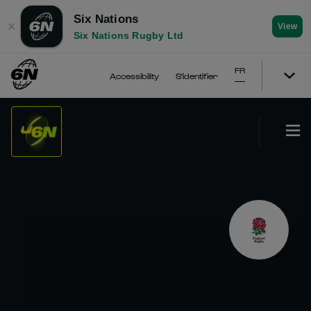
Six Nations
✕
View
Six Nations Rugby Ltd
FR
Accessibility
S'identifier