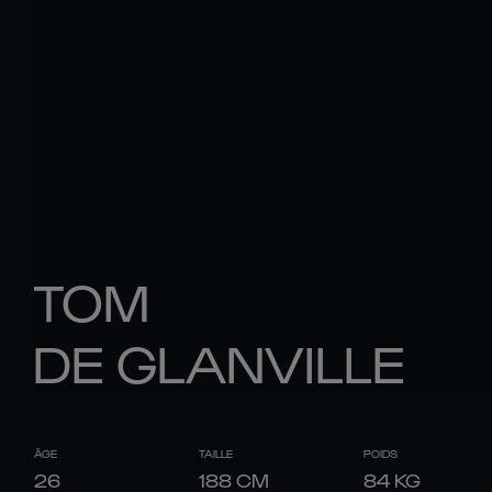
TOM
DE GLANVILLE
ÂGE
TAILLE
POIDS
26
188
CM
84
KG