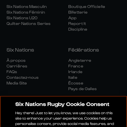
Six Nations Masculin
Boutique Officielle
Six Nations Féminin
Billetterie
Six Nations U20
App
Quilter Nations Series
Report It
Discipline
Six Nations
Fédérations
À propos
Angleterre
Carrières
France
FAQs
Irlande
Contactez-nous
Italie
Media Site
Écosse
Pays de Galles
Six Nations Rugby Cookie Consent
Hey there! Just to let you know, we use cookies on this
site to enhance your user experience. Cookies help us
personalise content, provide social media features, and
Site Média
Conditions Générales