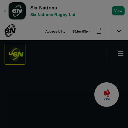
Six Nations
✕
View
Six Nations Rugby Ltd
FR
Accessibility
S'identifier