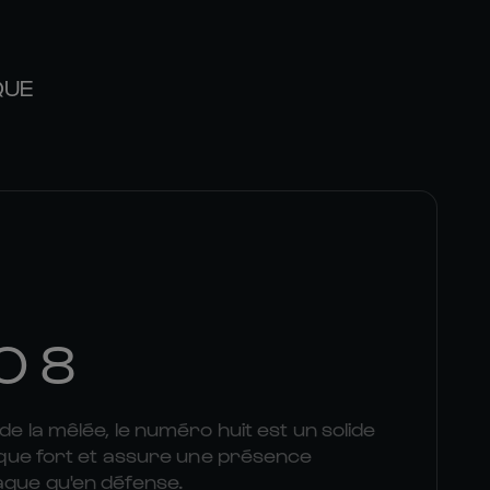
QUE
O 8
 de la mêlée, le numéro huit est un solide
plaque fort et assure une présence
aque qu'en défense.