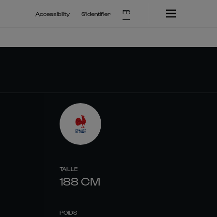
FR
Accessibility
S'identifier
TAILLE
188
CM
POIDS