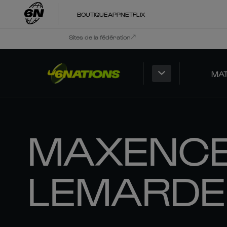
BOUTIQUE
APP
NETFLIX
Sites de la fédération
MA
MAXENC
LEMARDE