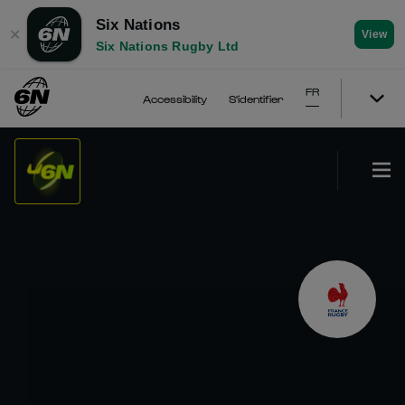
Six Nations
✕
View
Six Nations Rugby Ltd
FR
Accessibility
S'identifier