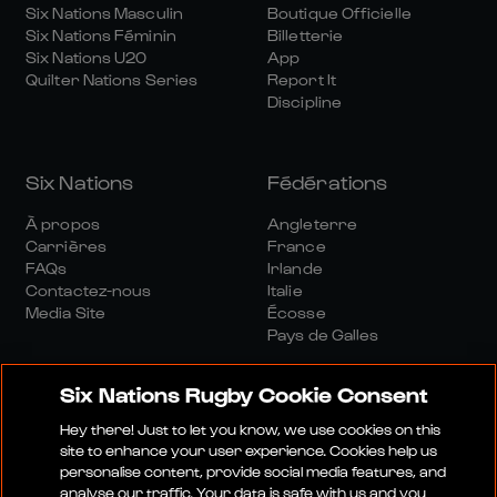
Six Nations Masculin
Boutique Officielle
Six Nations Féminin
Billetterie
Six Nations U20
App
Quilter Nations Series
Report It
Discipline
Six Nations
Fédérations
À propos
Angleterre
Carrières
France
FAQs
Irlande
Contactez-nous
Italie
Media Site
Écosse
Pays de Galles
Six Nations Rugby Cookie Consent
Hey there! Just to let you know, we use cookies on this
site to enhance your user experience. Cookies help us
personalise content, provide social media features, and
Site Média
Conditions Générales
analyse our traffic. Your data is safe with us and you