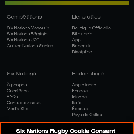
Compétitions
Liens utiles
Six Nations Masculin
Boutique Officielle
Six Nations Féminin
Billetterie
Six Nations U20
App
Quilter Nations Series
Report It
Discipline
Six Nations
Fédérations
À propos
Angleterre
Carrières
France
FAQs
Irlande
Contactez-nous
Italie
Media Site
Écosse
Pays de Galles
Six Nations Rugby Cookie Consent