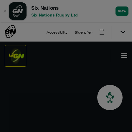
Six Nations
✕
View
Six Nations Rugby Ltd
FR
Accessibility
S'identifier