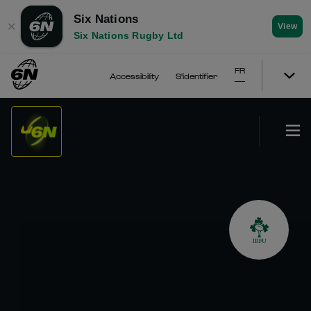
Six Nations
✕
View
Six Nations Rugby Ltd
FR
Accessibility
S'identifier