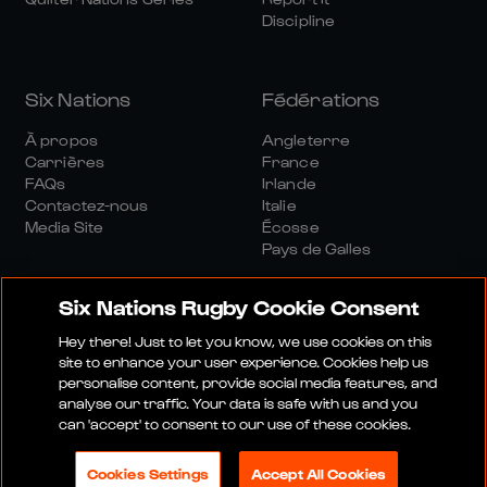
Discipline
Six Nations
Fédérations
À propos
Angleterre
Carrières
France
FAQs
Irlande
Contactez-nous
Italie
Media Site
Écosse
Pays de Galles
Six Nations Rugby Cookie Consent
Hey there! Just to let you know, we use cookies on this
site to enhance your user experience. Cookies help us
personalise content, provide social media features, and
Site Média
Conditions Générales
analyse our traffic. Your data is safe with us and you
Politique De Confidentialité
Politique De Cookies
can 'accept' to consent to our use of these cookies.
Politique Sociale Et Numérique
Cookies Settings
Accept All Cookies