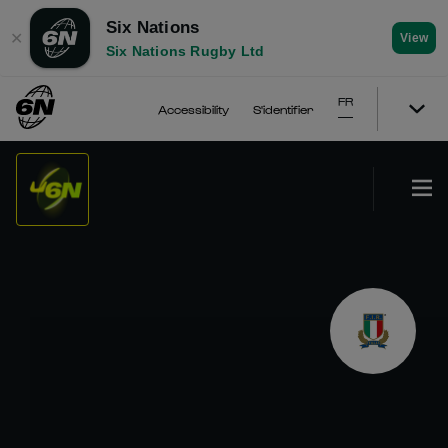
Six Nations
✕
View
Six Nations Rugby Ltd
FR
Accessibility
S'identifier