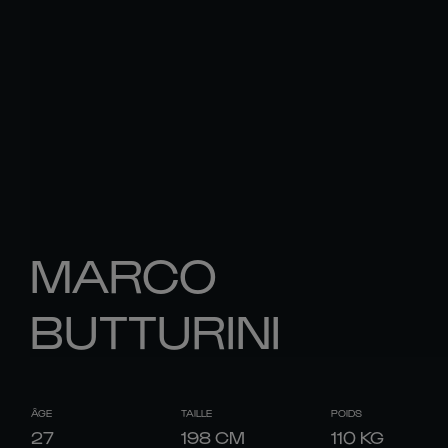
MARCO
BUTTURINI
ÂGE
TAILLE
POIDS
27
198
CM
110
KG