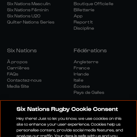
Six Nations Masculin
Boutique Officielle
Six Nations Féminin
Billetterie
Six Nations U20
App
Quilter Nations Series
Report It
Discipline
Six Nations
Fédérations
À propos
Angleterre
Carrières
France
FAQs
Irlande
Contactez-nous
Italie
Media Site
Écosse
Pays de Galles
Six Nations Rugby Cookie Consent
Hey there! Just to let you know, we use cookies on this
site to enhance your user experience. Cookies help us
personalise content, provide social media features, and
Site Média
Conditions Générales
analyse our traffic. Your data is safe with us and you