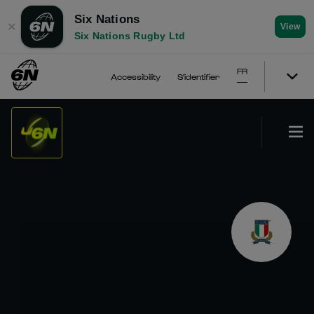
Six Nations
✕
View
Six Nations Rugby Ltd
FR
Accessibility
S'identifier