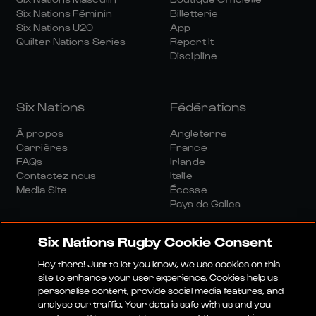
Six Nations Féminin
Billetterie
Six Nations U20
App
Quilter Nations Series
Report It
Discipline
Six Nations
Fédérations
À propos
Angleterre
Carrières
France
FAQs
Irlande
Contactez-nous
Italie
Media Site
Écosse
Pays de Galles
Six Nations Rugby Cookie Consent
Hey there! Just to let you know, we use cookies on this
site to enhance your user experience. Cookies help us
personalise content, provide social media features, and
Site Média
Conditions Générales
analyse our traffic. Your data is safe with us and you
Politique De Confidentialité
Politique De Cookies