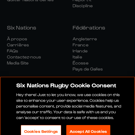
Discipline
Six Nations
Fédérations
À propos
Angleterre
Carrières
France
FAQs
Irlande
Contactez-nous
Italie
Media Site
Écosse
Pays de Galles
Six Nations Rugby Cookie Consent
Hey there! Just to let you know, we use cookies on this
site to enhance your user experience. Cookies help us
personalise content, provide social media features, and
Site Média
Conditions Générales
analyse our traffic. Your data is safe with us and you
Politique De Confidentialité
Politique De Cookies
can 'accept' to consent to our use of these cookies.
Politique Sociale Et Numérique
Cookies Settings
Accept All Cookies