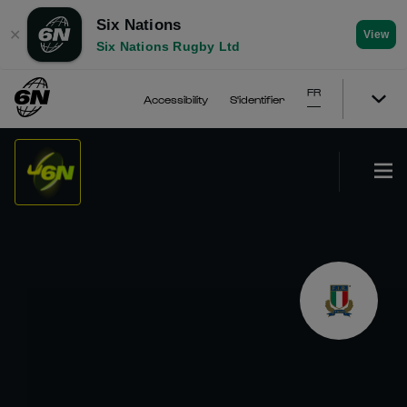
Six Nations
✕
View
Six Nations Rugby Ltd
FR
Accessibility
S'identifier