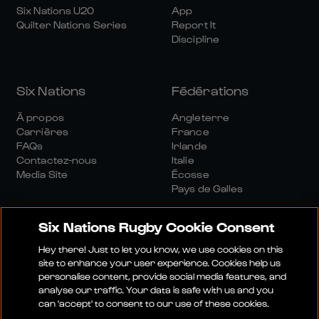
Six Nations U20
App
Quilter Nations Series
Report It
Discipline
Six Nations
Fédérations
À propos
Angleterre
Carrières
France
FAQs
Irlande
Contactez-nous
Italie
Media Site
Écosse
Pays de Galles
Six Nations Rugby Cookie Consent
Hey there! Just to let you know, we use cookies on this
site to enhance your user experience. Cookies help us
personalise content, provide social media features, and
Site Média
Conditions Générales
analyse our traffic. Your data is safe with us and you
Politique De Confidentialité
Politique De Cookies
can 'accept' to consent to our use of these cookies.
Politique Sociale Et Numérique