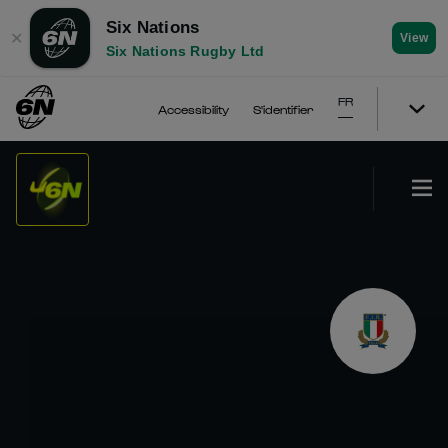
Six Nations
✕
View
Six Nations Rugby Ltd
FR
Accessibility
S'identifier