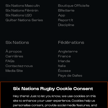
Six Nations Masculin
Boutique Officielle
Six Nations Féminin
Billetterie
Six Nations U20
App
Quilter Nations Series
Report It
Discipline
Six Nations
Fédérations
À propos
Angleterre
Carrières
France
FAQs
Irlande
Contactez-nous
Italie
Media Site
Écosse
Pays de Galles
Six Nations Rugby Cookie Consent
Hey there! Just to let you know, we use cookies on this
site to enhance your user experience. Cookies help us
personalise content, provide social media features, and
Site Média
Conditions Générales