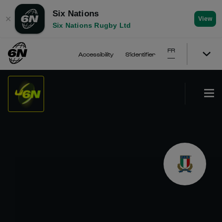
Six Nations
✕
View
Six Nations Rugby Ltd
FR
Accessibility
S'identifier