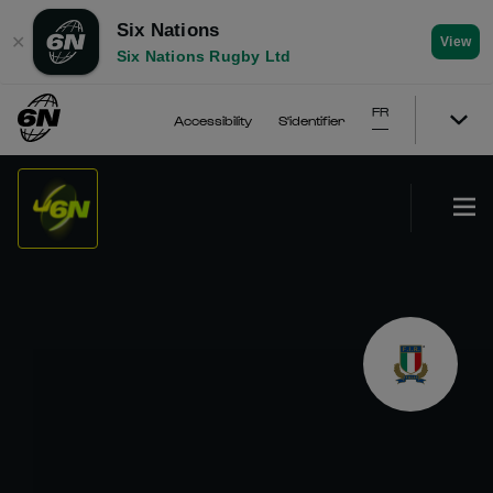
Six Nations
✕
View
Six Nations Rugby Ltd
FR
Accessibility
S'identifier