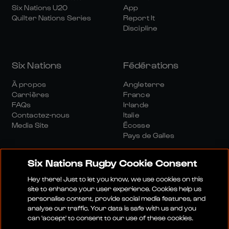
Six Nations U20
App
Quilter Nations Series
Report It
Discipline
Six Nations
Fédérations
À propos
Angleterre
Carrières
France
FAQs
Irlande
Contactez-nous
Italie
Media Site
Écosse
Pays de Galles
Six Nations Rugby Cookie Consent
Hey there! Just to let you know, we use cookies on this
site to enhance your user experience. Cookies help us
personalise content, provide social media features, and
Site Média
Conditions Générales
analyse our traffic. Your data is safe with us and you
Politique De Confidentialité
Politique De Cookies
can 'accept' to consent to our use of these cookies.
Politique Sociale Et Numérique