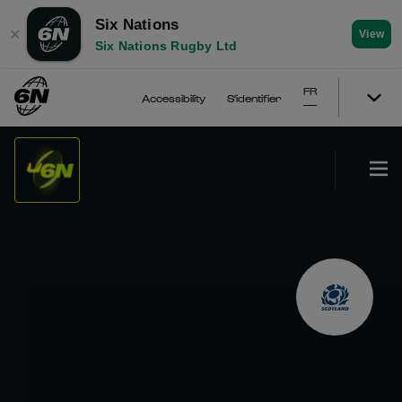
Six Nations
✕
View
Six Nations Rugby Ltd
FR
Accessibility
S'identifier