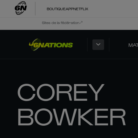
BOUTIQUE
APP
NETFLIX
Sites de la fédération
MA
COREY
BOWKER