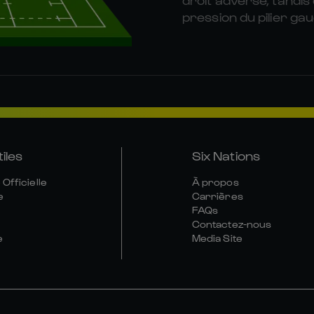
pression du pilier ga
tiles
Six Nations
Officielle
À propos
e
Carrières
FAQs
Contactez-nous
e
Media Site