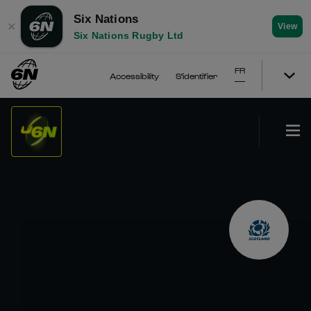
Six Nations
✕
View
Six Nations Rugby Ltd
FR
Accessibility
S'identifier