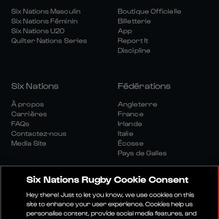
Six Nations Masculin
Boutique Officielle
Six Nations Féminin
Billetterie
Six Nations U20
App
Quilter Nations Series
Report It
Discipline
Six Nations
Fédérations
À propos
Angleterre
Carrières
France
FAQs
Irlande
Contactez-nous
Italie
Media Site
Écosse
Pays de Galles
Six Nations Rugby Cookie Consent
Hey there! Just to let you know, we use cookies on this
site to enhance your user experience. Cookies help us
personalise content, provide social media features, and
Site Média
Conditions Générales