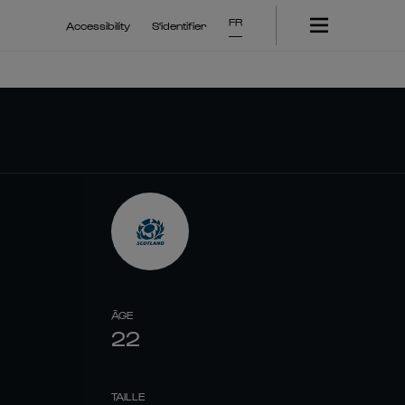
FR
Accessibility
S'identifier
ÂGE
22
TAILLE