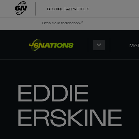
BOUTIQUE
APP
NETFLIX
Sites de la fédération
MA
EDDIE
ERSKINE