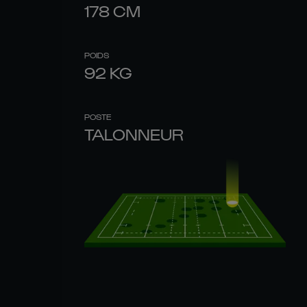
178
CM
POIDS
92
KG
POSTE
TALONNEUR