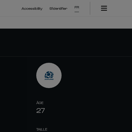
FR
Accessibility
S'identifier
ÂGE
27
TAILLE