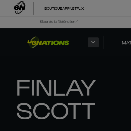
BOUTIQUE
APP
NETFLIX
Sites de la fédération
MA
FINLAY
SCOTT