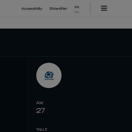
FR
Accessibility
S'identifier
ÂGE
27
TAILLE