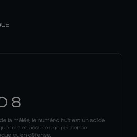
QUE
O 8
 de la mêlée, le numéro huit est un solide
plaque fort et assure une présence
aque qu'en défense.