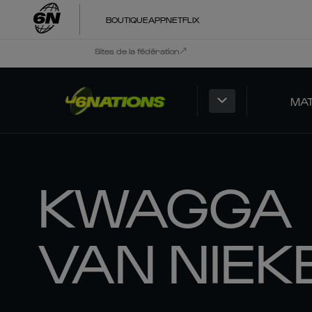
BOUTIQUE
APP
NETFLIX
Sites de la fédération
MA
KWAGGA
VAN NIEK