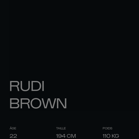
RUDI
BROWN
ÂGE
TAILLE
POIDS
22
194
CM
110
KG