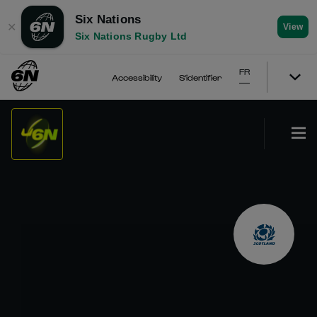
Six Nations
✕
View
Six Nations Rugby Ltd
FR
Accessibility
S'identifier