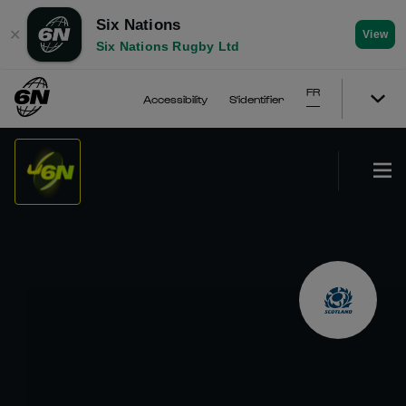
Six Nations
✕
View
Six Nations Rugby Ltd
FR
Accessibility
S'identifier