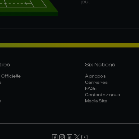
jeu.
tiles
Six Nations
Officielle
À propos
e
Carrières
FAQs
Contactez-nous
e
Media Site