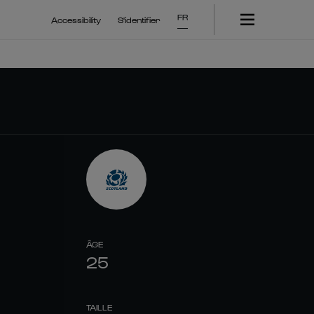
FR
Accessibility
S'identifier
ÂGE
25
TAILLE