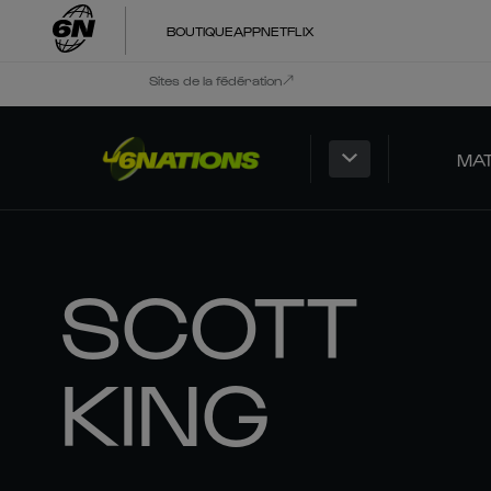
BOUTIQUE
APP
NETFLIX
Sites de la fédération
MA
SCOTT
KING