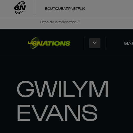
BOUTIQUE
APP
NETFLIX
Sites de la fédération
MA
GWILYM
EVANS