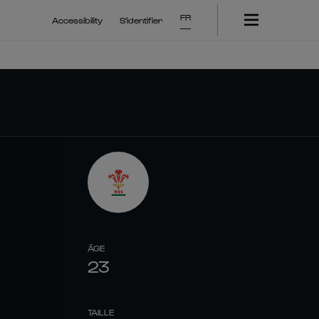
FR
Accessibility
S'identifier
ÂGE
23
TAILLE