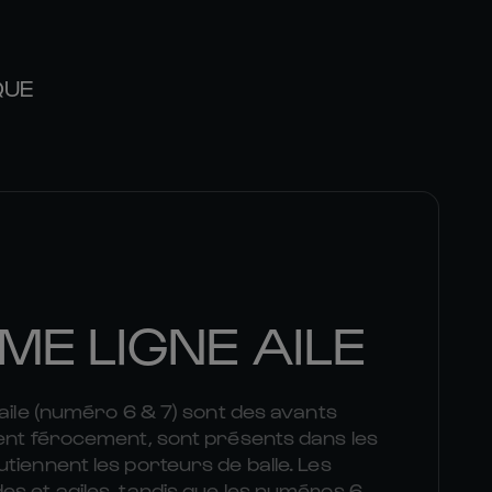
QUE
ME LIGNE AILE
 aile (numéro 6 & 7) sont des avants
uent férocement, sont présents dans les
tiennent les porteurs de balle. Les
s et agiles, tandis que les numéros 6