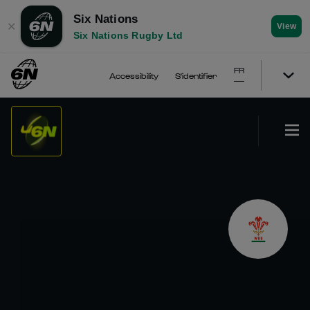
Six Nations
✕
View
Six Nations Rugby Ltd
FR
Accessibility
S'identifier