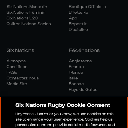
Six Nations Masculin
Boutique Officielle
Six Nations Féminin
Billetterie
Six Nations U20
App
Quilter Nations Series
Report It
Discipline
Six Nations
Fédérations
À propos
Angleterre
Carrières
France
FAQs
Irlande
Contactez-nous
Italie
Media Site
Écosse
Pays de Galles
Six Nations Rugby Cookie Consent
Hey there! Just to let you know, we use cookies on this
site to enhance your user experience. Cookies help us
personalise content, provide social media features, and
Site Média
Conditions Générales