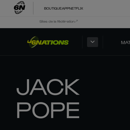
BOUTIQUE
APP
NETFLIX
Sites de la fédération
MA
JACK
POPE