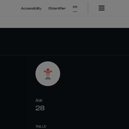
FR
Accessibility
S'identifier
ÂGE
28
TAILLE