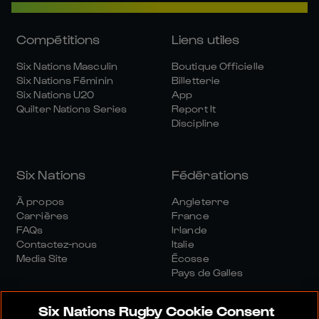
Compétitions
Liens utiles
Six Nations Masculin
Boutique Officielle
Six Nations Féminin
Billetterie
Six Nations U20
App
Quilter Nations Series
Report It
Discipline
Six Nations
Fédérations
À propos
Angleterre
Carrières
France
FAQs
Irlande
Contactez-nous
Italie
Media Site
Écosse
Pays de Galles
Six Nations Rugby Cookie Consent