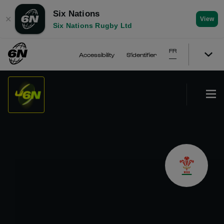
Six Nations
✕
View
Six Nations Rugby Ltd
FR
Accessibility
S'identifier