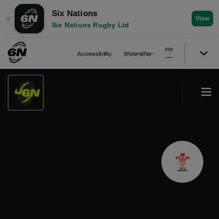
Six Nations
✕
View
Six Nations Rugby Ltd
FR
Accessibility
S'identifier