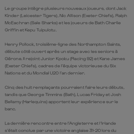
Le groupe intègre plusieurs nouveaux joueurs, dont Jack
Kinder (Leicester Tigers), Nic Allison (Exeter Chiefs), Ralph
McEachran (Sale Sharks) et les joueurs de Bath Charlie
Griffin et Kepu Tuipulotu.
Henry Pollock, troisième-ligne des Northampton Saints,
débute côté ouvert après un stage avec les seniors à
Gérone. Il rejoint Junior Kpoku (Racing 92) et Kane James
(Exeter Chiefs), cadres de l’équipe victorieuse du Six
Nations et du Mondial U20 l’an dernier.
Cinq des huit remplaçants pourraient faire leurs débuts,
tandis que George Timmins (Bath), Lucas Friday et Josh
Bellamy (Harlequins) apportent leur expérience sur le
banc.
La dernière rencontre entre l’Angleterre et l’Irlande
s’était conclue par une victoire anglaise 31-20 lors du