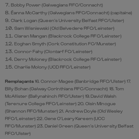
Bobby Power (Galwegians RFC/Connacht)
Éanna McCarthy (Galwegians RFC/Connacht) (capitaine)
Clark Logan (Queen’s University Belfast RFC/Ulster)
Sam Wisniewski (Old Belvedere RFC/Leinster)
Ciaran Mangan (Blackrock College RFC/Leinster)
Eoghan Smyth (Cork Constitution FC/Munster)
Connor Fahy (Clontarf FC/Leinster)
Derry Moloney (Blackrock College RFC/Leinster)
Charlie Molony (UCD RFC/Leinster)
Remplaçants
16. Connor Magee (Banbridge RFC/Ulster) 17.
Billy Bohan (Galway Corinthians RFC/Connacht) 18. Tom
McAllister (Ballynahinch RFC/Ulster) 19. David Walsh
(Terenure College RFC/Leinster) 20. Oisin Minogue
(Shannon RFC/Munster) 21. Andrew Doyle (Old Wesley
RFC/Leinster) 22. Gene O’Leary Kareem (UCC
RFC/Munster) 23. Daniel Green (Queen’s University Belfast
RFC/Ulster)