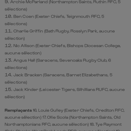
Archie McParland (Northampton Saints, Ruthin RFC, 5
sélections)
Ben Coen (Exeter Chiefs, Teignmouth RFC, 5
sélections)
Charlie Griffin (Bath Rugby, Rosslyn Park, aucune
sélection)
Nic Allison (Exeter Chiefs, Bishops Diocesan College,
aucune sélection)
Angus Hall (Saracens, Sevenoaks Rugby Club, 6
sélections)
Jack Bracken (Saracens, Barnet Elizabethans, 5
sélections)
Jack Kinder (Leicester Tigers, Silhillians RUFC, aucune
sélection)
Remplaçants
16. Louie Gulley (Exeter Chiefs, Crediton RFC,
aucune sélection) 17. Ollie Scola (Northampton Saints, Old
Northamptonians RFC, aucune sélection) 18. Tye Raymont