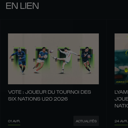
EN LIEN
VOTE : JOUEUR DU TOURNOI DES
LYAM
SIX NATIONS U20 2026
JOUE
NATI
01 AVR.
24 AVR.
ACTUALITÉS