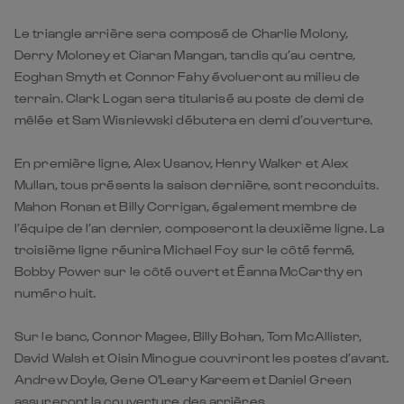
Le triangle arrière sera composé de Charlie Molony,
Derry Moloney et Ciaran Mangan, tandis qu’au centre,
Eoghan Smyth et Connor Fahy évolueront au milieu de
terrain. Clark Logan sera titularisé au poste de demi de
mêlée et Sam Wisniewski débutera en demi d’ouverture.
En première ligne, Alex Usanov, Henry Walker et Alex
Mullan, tous présents la saison dernière, sont reconduits.
Mahon Ronan et Billy Corrigan, également membre de
l’équipe de l’an dernier, composeront la deuxième ligne. La
troisième ligne réunira Michael Foy sur le côté fermé,
Bobby Power sur le côté ouvert et Éanna McCarthy en
numéro huit.
Sur le banc, Connor Magee, Billy Bohan, Tom McAllister,
David Walsh et Oisin Minogue couvriront les postes d’avant.
Andrew Doyle, Gene O'Leary Kareem et Daniel Green
assureront la couverture des arrières.