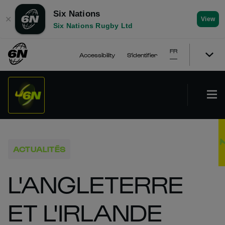
Six Nations
✕
View
Six Nations Rugby Ltd
FR
Accessibility
S'identifier
ACTUALITÉS
L'ANGLETERRE
ET L'IRLANDE