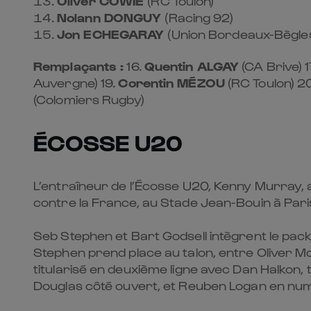
Oliver COWIE
(RC Toulon)
Nolann DONGUY
(Racing 92)
Jon ECHEGARAY
(Union Bordeaux-Bègle
Remplaçants :
16.
Quentin ALGAY
(CA Brive) 1
Auvergne) 19.
Corentin MÉZOU
(RC Toulon) 2
(Colomiers Rugby)
ÉCOSSE U20
L’entraîneur de l’Écosse U20, Kenny Murray,
contre la France, au Stade Jean-Bouin à Pari
Seb Stephen et Bart Godsell intègrent le pack 
Stephen prend place au talon, entre Oliver McKe
titularisé en deuxième ligne avec Dan Halkon, 
Douglas côté ouvert, et Reuben Logan en nu