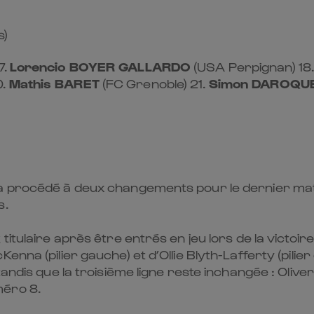
s)
7.
Lorencio BOYER GALLARDO
(USA Perpignan) 18
0.
Mathis BARET
(FC Grenoble) 21.
Simon DAROQU
 a procédé à deux changements pour le dernier ma
s.
titulaire après être entrés en jeu lors de la victoir
nna (pilier gauche) et d’Ollie Blyth-Lafferty (pilier 
tandis que la troisième ligne reste inchangée : Oliv
méro 8.