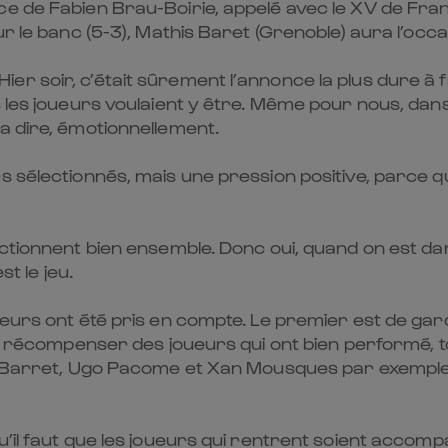
ce de Fabien Brau-Boirie, appelé avec le XV de Fra
ur le banc (5-3), Mathis Baret (Grenoble) aura l’occ
 soir, c’était sûrement l’annonce la plus dure à fai
 les joueurs voulaient y être. Même pour nous, dans l
a dire, émotionnellement.
 sélectionnés, mais une pression positive, parce qu’
nctionnent bien ensemble. Donc oui, quand on est da
st le jeu.
teurs ont été pris en compte. Le premier est de gar
 de récompenser des joueurs qui ont bien performé, 
is Barret, Ugo Pacome et Xan Mousques par exemple
u’il faut que les joueurs qui rentrent soient accom