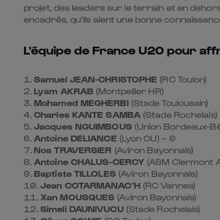
projet, des leaders sur le terrain et en dehors.
encadrés, qu’ils aient une bonne connaissance
L'équipe de France U20 pour affr
Samuel JEAN-CHRISTOPHE
(RC Toulon)
Lyam AKRAB
(Montpellier HR)
Mohamed MEGHERBI
(Stade Toulousain)
Charles KANTE SAMBA
(Stade Rochelais)
Jacques NGUIMBOUS
(Union Bordeaux-Bè
Antoine DELIANCE
(Lyon OU) – ©
Noa TRAVERSIER
(Aviron Bayonnais)
Antoine CHALUS-CERCY
(ASM Clermont 
Baptiste TILLOLES
(Aviron Bayonnais)
Jean COTARMANAC’H
(RC Vannes)
Xan MOUSQUES
(Aviron Bayonnais)
Simeli DAUNIVUCU
(Stade Rochelais)