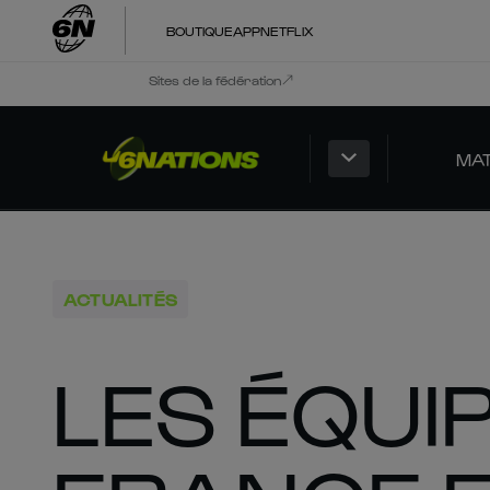
BOUTIQUE
APP
NETFLIX
Sites de la fédération
MA
ACTUALITÉS
LES ÉQUI