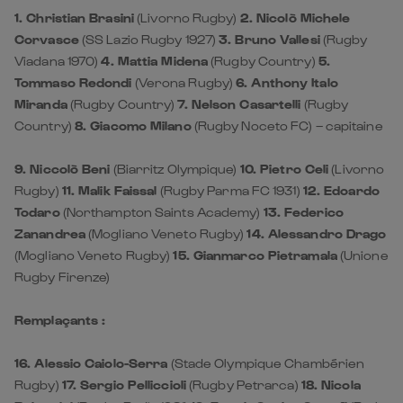
1. Christian Brasini
(Livorno Rugby)
2. Nicolò Michele
Corvasce
(SS Lazio Rugby 1927)
3. Bruno Vallesi
(Rugby
Viadana 1970)
4. Mattia Midena
(Rugby Country)
5.
Tommaso Redondi
(Verona Rugby)
6. Anthony Italo
Miranda
(Rugby Country)
7. Nelson Casartelli
(Rugby
Country)
8. Giacomo Milano
(Rugby Noceto FC) – capitaine
9. Niccolò Beni
(Biarritz Olympique)
10. Pietro Celi
(Livorno
Rugby)
11. Malik Faissal
(Rugby Parma FC 1931)
12. Edoardo
Todaro
(Northampton Saints Academy)
13. Federico
Zanandrea
(Mogliano Veneto Rugby)
14. Alessandro Drago
(Mogliano Veneto Rugby)
15. Gianmarco Pietramala
(Unione
Rugby Firenze)
Remplaçants :
16. Alessio Caiolo-Serra
(Stade Olympique Chambérien
Rugby)
17. Sergio Pelliccioli
(Rugby Petrarca)
18. Nicola