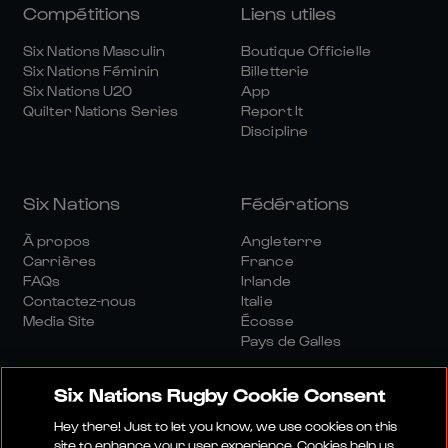
Compétitions
Liens utiles
Six Nations Masculin
Boutique Officielle
Six Nations Féminin
Billetterie
Six Nations U20
App
Quilter Nations Series
Report It
Discipline
Six Nations
Fédérations
À propos
Angleterre
Carrières
France
FAQs
Irlande
Contactez-nous
Italie
Media Site
Écosse
Pays de Galles
Six Nations Rugby Cookie Consent
Hey there! Just to let you know, we use cookies on this
site to enhance your user experience. Cookies help us