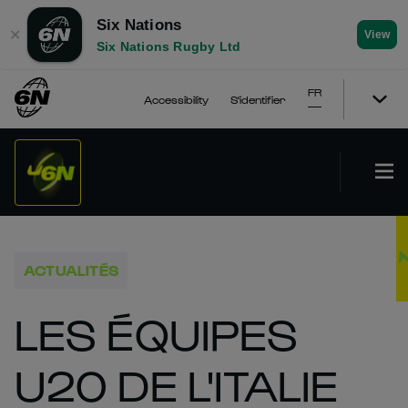
Six Nations
✕
View
Six Nations Rugby Ltd
FR
Accessibility
S'identifier
ACTUALITÉS
LES ÉQUIPES
U20 DE L'ITALIE