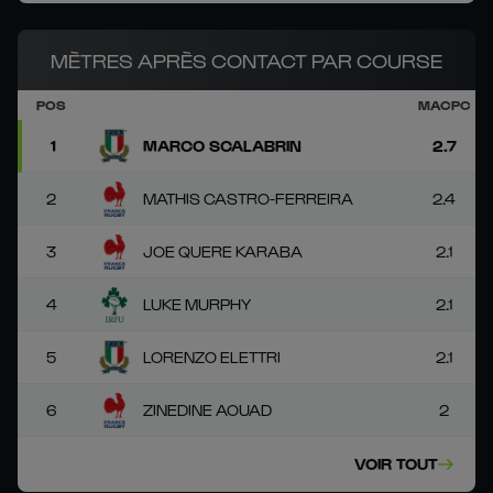
MÈTRES APRÈS CONTACT PAR COURSE
POS
MACPC
1
MARCO SCALABRIN
2.7
2
MATHIS CASTRO-FERREIRA
2.4
3
JOE QUERE KARABA
2.1
4
LUKE MURPHY
2.1
5
LORENZO ELETTRI
2.1
6
ZINEDINE AOUAD
2
VOIR TOUT