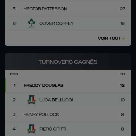
5
HECTOR PATTERSON
27
6
OLIVER COFFEY
16
VOIR TOUT
TURNOVERS GAGNÉS
POS
TG
1
FREDDY DOUGLAS
12
2
LUCA BELLUCCI
10
3
HENRY POLLOCK
9
4
PIERO GRITTI
8