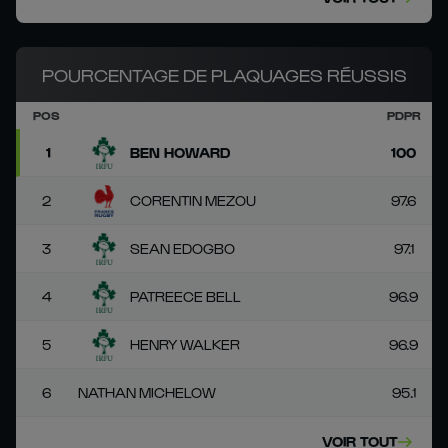
POURCENTAGE DE PLAQUAGES RÉUSSIS
POS
PDPR
1
BEN HOWARD
100
2
CORENTIN MEZOU
97.6
3
SEAN EDOGBO
97.1
4
PATREECE BELL
96.9
5
HENRY WALKER
96.9
6
NATHAN MICHELOW
95.1
VOIR TOUT