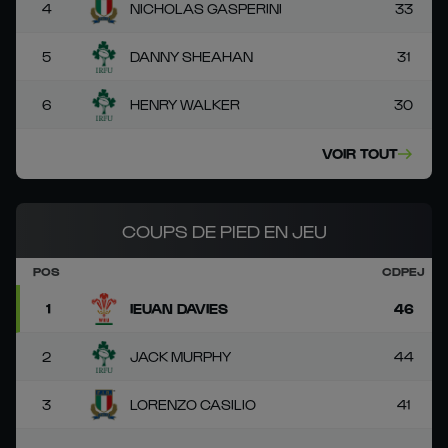
4
NICHOLAS GASPERINI
33
5
DANNY SHEAHAN
31
6
HENRY WALKER
30
VOIR TOUT
COUPS DE PIED EN JEU
POS
CDPEJ
1
IEUAN DAVIES
46
2
JACK MURPHY
44
3
LORENZO CASILIO
41