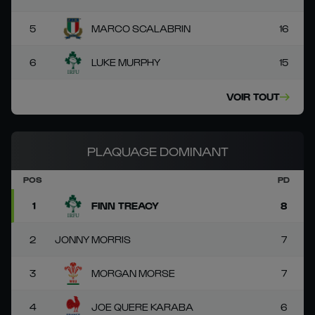
5
MARCO SCALABRIN
16
6
LUKE MURPHY
15
VOIR TOUT
PLAQUAGE DOMINANT
POS
PD
1
FINN TREACY
8
2
JONNY MORRIS
7
3
MORGAN MORSE
7
4
JOE QUERE KARABA
6