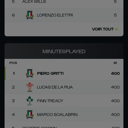
5
ALEX WILLS
5
6
LORENZO ELETTRI
5
VOIR TOUT
MINUTESPLAYED
POS
M
1
PIERO GRITTI
400
2
LUCAS DE LA RUA
400
3
FINN TREACY
400
4
MARCO SCALABRIN
400