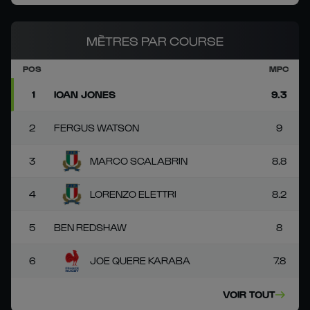
MÈTRES PAR COURSE
POS
MPC
1
IOAN JONES
9.3
2
FERGUS WATSON
9
3
MARCO SCALABRIN
8.8
4
LORENZO ELETTRI
8.2
5
BEN REDSHAW
8
6
JOE QUERE KARABA
7.8
VOIR TOUT