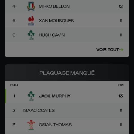
4
MIRKO BELLONI
12
5
XAN MOUSQUES
11
6
HUGH GAVIN
11
VOIR TOUT
PLAQUAGE MANQUÉ
POS
PM
1
JACK MURPHY
13
2
ISAAC COATES
11
3
OSIAN THOMAS
11