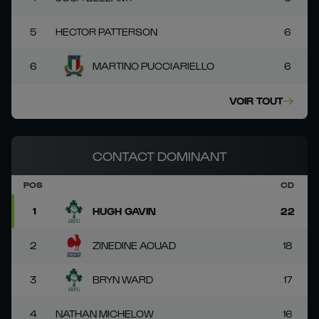
5
HECTOR PATTERSON
6
6
MARTINO PUCCIARIELLO
6
VOIR TOUT
CONTACT DOMINANT
POS
CD
1
HUGH GAVIN
22
2
ZINEDINE AOUAD
18
3
BRYN WARD
17
4
NATHAN MICHELOW
16