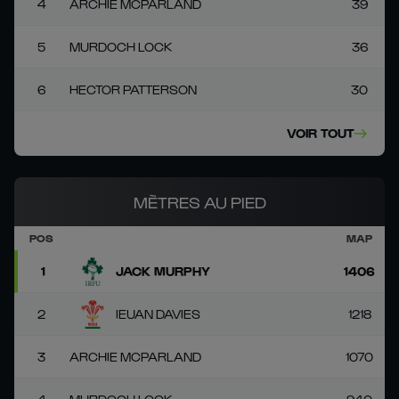
4
ARCHIE MCPARLAND
39
5
MURDOCH LOCK
36
6
HECTOR PATTERSON
30
VOIR TOUT
MÈTRES AU PIED
POS
MAP
1
JACK MURPHY
1406
2
IEUAN DAVIES
1218
3
ARCHIE MCPARLAND
1070