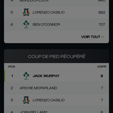
4
MURDOCH LOCK
940
5
LORENZO CASILIO
882
6
BEN O'CONNOR
707
VOIR TOUT
COUP DE PIED RÉCUPÉRÉ
POS
CDPR
1
JACK MURPHY
8
2
ARCHIE MCPARLAND
7
3
LORENZO CASILIO
7
4
JOSH BELLAMY
6