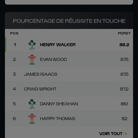
POURCENTAGE DE RÉUSSITE EN TOUCHE
POS
PDRET
1
HENRY WALKER
88.2
2
EVAN WOOD
87.5
3
JAMES ISAACS
87.5
4
CRAIG WRIGHT
87.2
5
DANNY SHEAHAN
86.1
6
HARRY THOMAS
82
VOIR TOUT