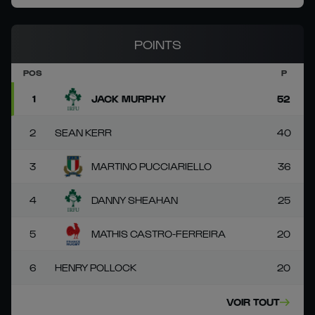
POINTS
POS
P
1
JACK MURPHY
52
2
SEAN KERR
40
3
MARTINO PUCCIARIELLO
36
4
DANNY SHEAHAN
25
5
MATHIS CASTRO-FERREIRA
20
6
HENRY POLLOCK
20
VOIR TOUT