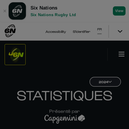
Six Nations
✕
View
Six Nations Rugby Ltd
FR
Accessibility
S'identifier
2024
STATISTIQUES
Présenté par