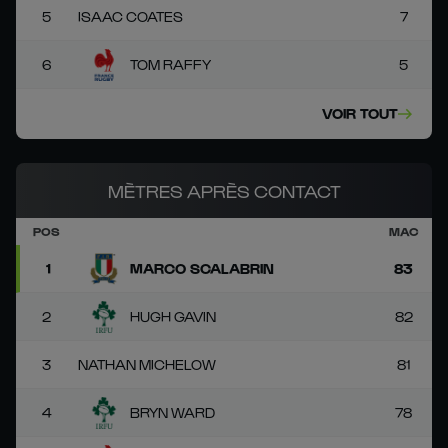
5
ISAAC COATES
7
6
TOM RAFFY
5
VOIR TOUT
MÈTRES APRÈS CONTACT
POS
MAC
1
MARCO SCALABRIN
83
2
HUGH GAVIN
82
3
NATHAN MICHELOW
81
4
BRYN WARD
78