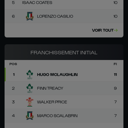
5
ISAAC COATES
10
6
LORENZO CASILIO
10
VOIR TOUT
FRANCHISSEMENT INITIAL
POS
FI
1
HUGO MCLAUGHLIN
11
2
FINN TREACY
9
3
WALKER PRICE
7
4
MARCO SCALABRIN
7