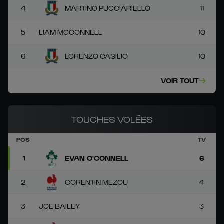
4
MARTINO PUCCIARIELLO
11
5
LIAM MCCONNELL
10
6
LORENZO CASILIO
10
VOIR TOUT
TOUCHES VOLÉES
POS
TV
1
EVAN O'CONNELL
6
2
CORENTIN MEZOU
4
3
JOE BAILEY
3