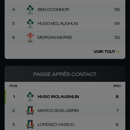
4
BEN O'CONNOR
55
5
HUGO MCLAUGHLIN
54
6
MORGAN MORSE
52
VOIR TOUT
PASSE APRÈS CONTACT
POS
PAC
1
HUGO MCLAUGHLIN
8
2
MARCO SCALABRIN
7
3
LORENZO CASILIO
6