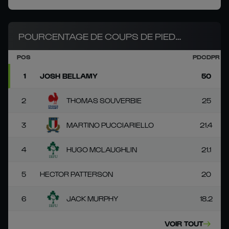
POURCENTAGE DE COUPS DE PIED
POS
PDCDPR
RÉCUPÉRÉS
1
JOSH BELLAMY
50
2
THOMAS SOUVERBIE
25
3
MARTINO PUCCIARIELLO
21.4
4
HUGO MCLAUGHLIN
21.1
5
HECTOR PATTERSON
20
6
JACK MURPHY
18.2
VOIR TOUT