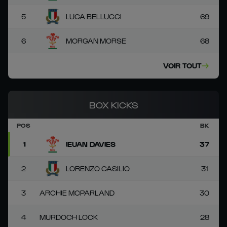
5
LUCA BELLUCCI
69
6
MORGAN MORSE
68
VOIR TOUT
BOX KICKS
POS
BK
1
IEUAN DAVIES
37
2
LORENZO CASILIO
31
3
ARCHIE MCPARLAND
30
4
MURDOCH LOCK
28