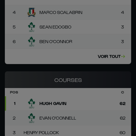
4
MARCO SCALABRIN
4
5
SEAN EDOGBO
3
6
BEN O'CONNOR
3
VOIR TOUT
COURSES
POS
C
1
HUGH GAVIN
62
2
EVAN O'CONNELL
62
3
HENRY POLLOCK
60