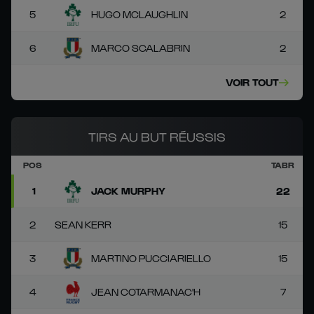
5
HUGO MCLAUGHLIN
2
6
MARCO SCALABRIN
2
VOIR TOUT
TIRS AU BUT RÉUSSIS
POS
TABR
1
JACK MURPHY
22
2
SEAN KERR
15
3
MARTINO PUCCIARIELLO
15
4
JEAN COTARMANAC'H
7