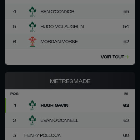
4
BEN O'CONNOR
55
5
HUGO MCLAUGHLIN
54
6
MORGAN MORSE
52
VOIR TOUT
METRESMADE
POS
M
1
HUGH GAVIN
62
2
EVAN O'CONNELL
62
3
HENRY POLLOCK
60