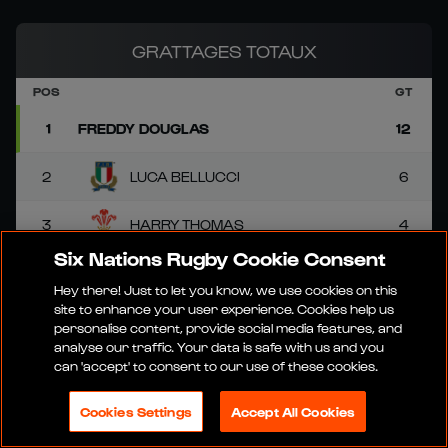
GRATTAGES TOTAUX
POS
GT
1
FREDDY DOUGLAS
12
2
LUCA BELLUCCI
6
3
HARRY THOMAS
4
Six Nations Rugby Cookie Consent
4
PIERO GRITTI
4
Hey there! Just to let you know, we use cookies on this
site to enhance your user experience. Cookies help us
5
VALERIO SICILIANO
3
personalise content, provide social media features, and
analyse our traffic. Your data is safe with us and you
can 'accept' to consent to our use of these cookies.
6
MATHIS CASTRO-FERREIRA
3
Cookies Settings
Accept All Cookies
VOIR TOUT