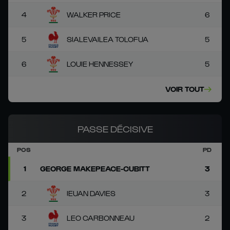
4
WALKER PRICE
6
5
SIALEVAILEA TOLOFUA
5
6
LOUIE HENNESSEY
5
VOIR TOUT
PASSE DÉCISIVE
POS
PD
1
GEORGE MAKEPEACE-CUBITT
3
2
IEUAN DAVIES
3
3
LEO CARBONNEAU
2