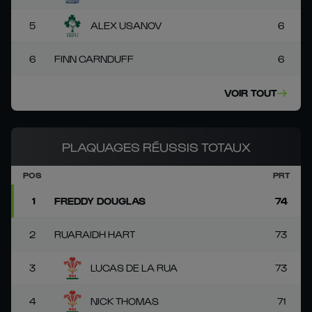
5
ALEX USANOV
6
6
FINN CARNDUFF
6
VOIR TOUT
PLAQUAGES RÉUSSIS TOTAUX
POS
PRT
1
FREDDY DOUGLAS
74
2
RUARAIDH HART
73
3
LUCAS DE LA RUA
73
4
NICK THOMAS
71