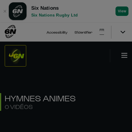
Six Nations
✕
View
Six Nations Rugby Ltd
FR
Accessibility
S'identifier
HYMNES ANIMES
0 VIDÉOS