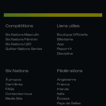
Compétitions
Liens utiles
Six Nations Masculin
Boutique Officielle
Six Nations Féminin
Billetterie
Six Nations U20
App
Quilter Nations Series
Report It
Discipline
Six Nations
Fédérations
À propos
Angleterre
Carrières
France
FAQs
Irlande
Contactez-nous
Italie
Media Site
Écosse
Pays de Galles