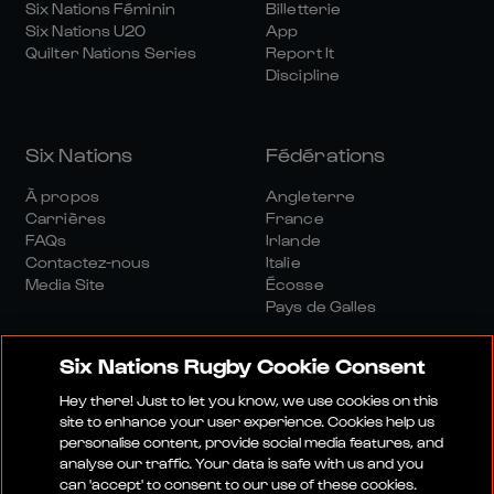
Six Nations Féminin
Billetterie
Six Nations U20
App
Quilter Nations Series
Report It
Discipline
Six Nations
Fédérations
À propos
Angleterre
Carrières
France
FAQs
Irlande
Contactez-nous
Italie
Media Site
Écosse
Pays de Galles
Six Nations Rugby Cookie Consent
Hey there! Just to let you know, we use cookies on this
site to enhance your user experience. Cookies help us
personalise content, provide social media features, and
Site Média
Conditions Générales
analyse our traffic. Your data is safe with us and you
Politique De Confidentialité
Politique De Cookies
can 'accept' to consent to our use of these cookies.
Politique Sociale Et Numérique