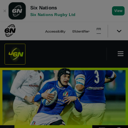
Six Nations
✕
View
Six Nations Rugby Ltd
FR
Accessibility
S'identifier