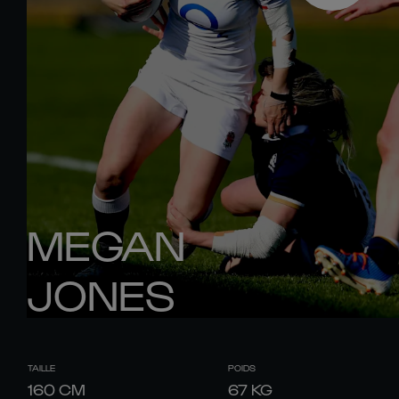
MEGAN
JONES
TAILLE
POIDS
160
CM
67
KG