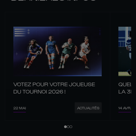
VOTEZ POUR VOTRE JOUEUSE
QUEL 
DU TOURNOI 2026 !
LA 3E
22 MAI
14 AVR.
ACTUALITÉS