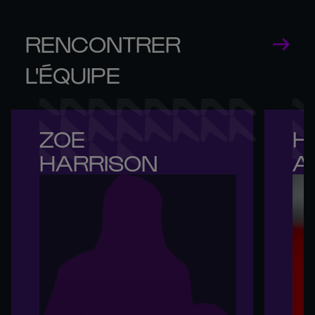
RENCONTRER
L'ÉQUIPE
ZOE 

HO
HARRISON
A