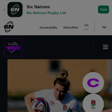
Six Nations
✕
View
Six Nations Rugby Ltd
FR
Accessibility
S'identifier