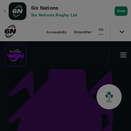
Six Nations
✕
View
Six Nations Rugby Ltd
FR
Accessibility
S'identifier