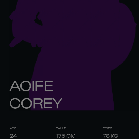
AOIFE
COREY
ÂGE
TAILLE
POIDS
24
175
CM
76
KG