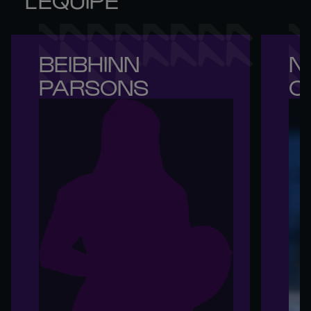
BEIBHINN 

NI
PARSONS
O