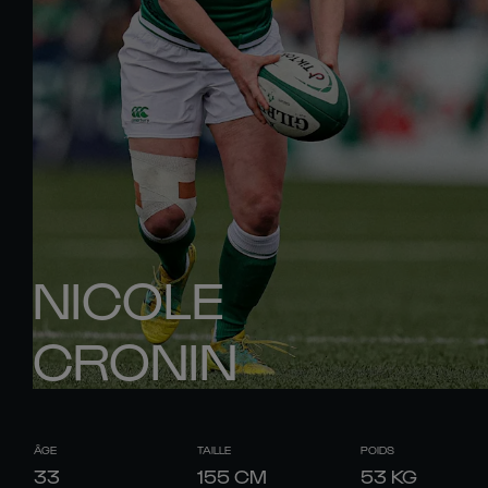
NICOLE
CRONIN
ÂGE
TAILLE
POIDS
33
155
CM
53
KG