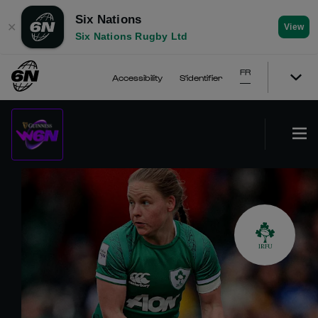
Six Nations
✕
View
Six Nations Rugby Ltd
FR
Accessibility
S'identifier