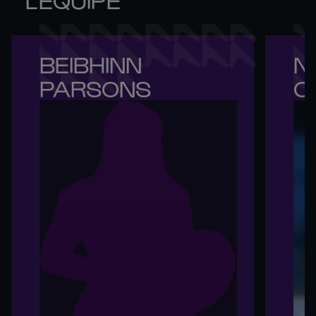
BEIBHINN 

NI
PARSONS
O