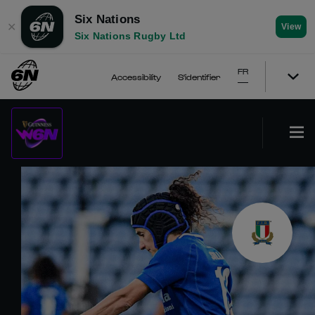
Six Nations
✕
View
Six Nations Rugby Ltd
FR
Accessibility
S'identifier