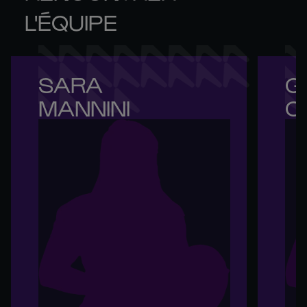
L'ÉQUIPE
SARA 

GI
MANNINI
C