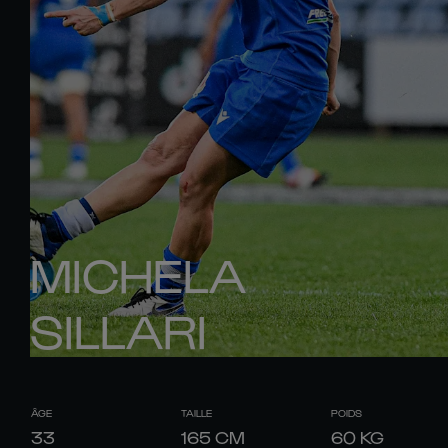
MICHELA
SILLARI
ÂGE
TAILLE
POIDS
33
165
CM
60
KG