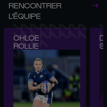
RENCONTRER
L'ÉQUIPE
CHLOE 

DE
ROLLIE
S