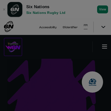
Six Nations
✕
View
Six Nations Rugby Ltd
FR
Accessibility
S'identifier