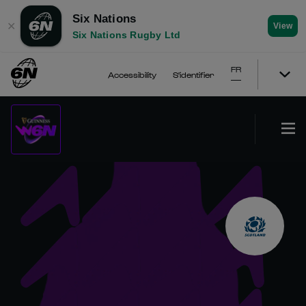
Six Nations
✕
View
Six Nations Rugby Ltd
FR
Accessibility
S'identifier